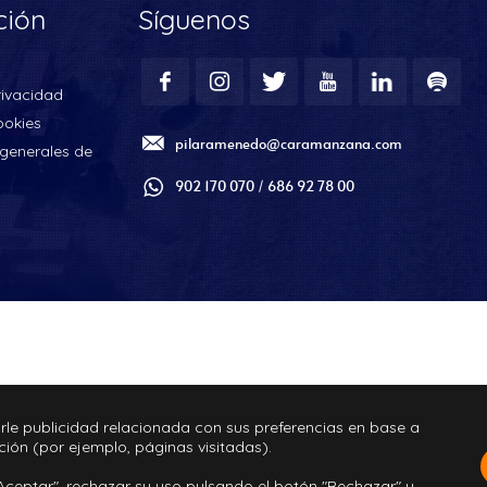
ción
Síguenos
rivacidad
ookies
pilaramenedo@caramanzana.com
generales de
902 170 070 / 686 92 78 00
rle publicidad relacionada con sus preferencias en base a
ción (por ejemplo, páginas visitadas).
Aceptar", rechazar su uso pulsando el botón "Rechazar" y