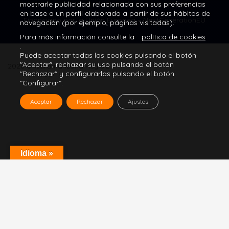
mostrarle publicidad relacionada con sus preferencias
en base a un perfil elaborado a partir de sus hábitos de
Financiado por la Unión Europea – NextGenerationEU
navegación (por ejemplo, páginas visitadas).
Para más información consulte la
política de cookies
.
Puede aceptar todas las cookies pulsando el botón
"Aceptar", rechazar su uso pulsando el botón
2026 © Caramanzana Rey S.L.
"Rechazar" y configurarlas pulsando el botón
"Configurar".
Aceptar
Rechazar
Ajustes
Idioma »
Need help? Our team is just a message away