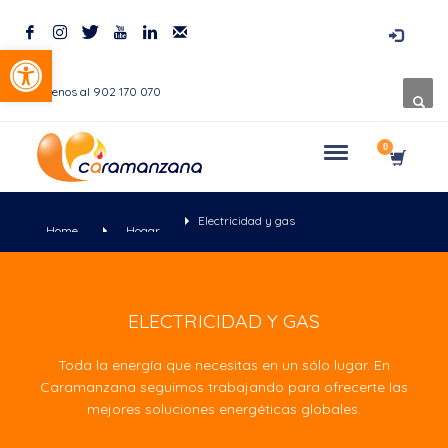
Abrir barra de herramientas
Llámenos al 902 170 070
Electricidad y gas
Home
Hogar
ELECTRICIDAD Y GAS
Toda la energía que necesitas en un sólo lugar. En
Caramanzana seguimos trabajando para ofrecerte las
mejores soluciones energéticas globales.