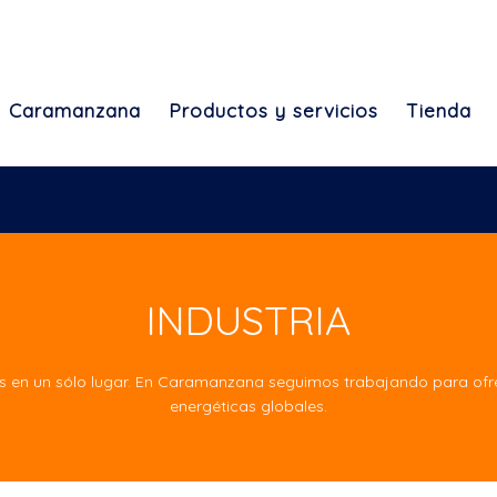
Caramanzana
Productos y servicios
Tienda
INDUSTRIA
as en un sólo lugar. En Caramanzana seguimos trabajando para ofre
energéticas globales.