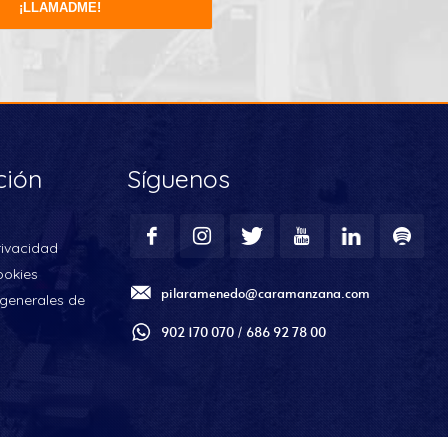
ción
Síguenos
rivacidad
ookies
pilaramenedo@caramanzana.com
generales de
902 170 070 / 686 92 78 00